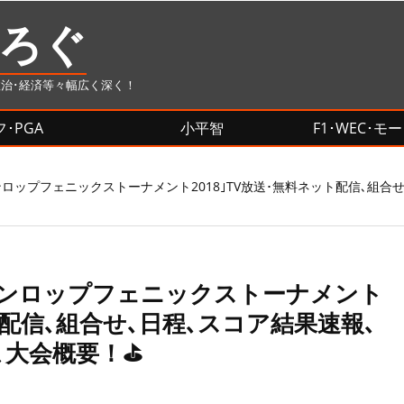
ぶろぐ
政治･経済等々幅広く深く！
･PGA
小平智
F1･WEC･
ロップフェニックストーナメント2018｣TV放送･無料ネット配信､組合せ
ダンロップフェニックストーナメント
ット配信､組合せ､日程､スコア結果速報､
､大会概要！⛳