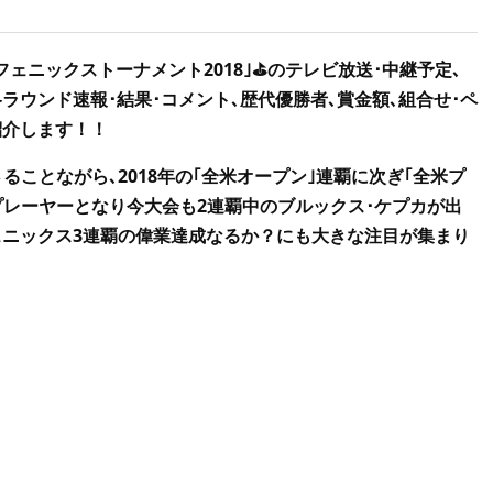
フェニックストーナメント2018｣⛳のテレビ放送･中継予定､
ラウンド速報･結果･コメント､歴代優勝者､賞金額､組合せ･ペ
紹介します！！
ことながら､2018年の｢全米オープン｣連覇に次ぎ｢全米プ
プレーヤーとなり今大会も2連覇中のブルックス･ケプカが出
ェニックス3連覇の偉業達成なるか？にも大きな注目が集まり