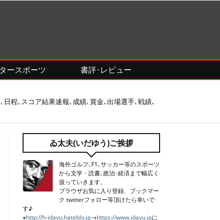
モータースポーツ
書評･レビュー
､日程､スコア結果速報､成績､賞金､出場選手､戦績､
ゐ太夫(いだゆう)ご挨拶
海外ゴルフ､F1､サッカー等のスポーツ
から文学・読書､政治･経済まで幅広く
扱っていきます。
ブラウザお気に入り登録、ブックマー
ク twitterフォロー等頂けたら幸いで
す♪
※
http://h-idayu.hateblo.jp
→
https://www.idayu.jp
に