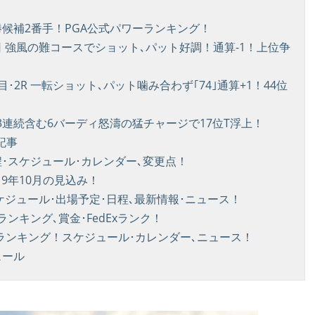
優勝候補2番手！PGA公式パワーランキング！
初日 強風の難コースでショット､パット好調！通算-1！上位争
日目･2R 一転ショット､パット噛み合わず｢74｣通算+1！44位
3R 3連続含む6バーディ怒濤の猛チャージで17位T浮上！
記事
日程･スケジュール･カレンダー､変更点！
19年10月の見込み！
スケジュール･出場予定･日程､最新情報･ニュース！
ンキング､賞金･FedExランク！
金ランキング！スケジュール･カレンダー､ニュース！
ュール