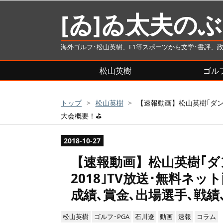
[ゐ]ゐ太夫の
海外ゴルフ･松山英樹、F1等スポーツから文学･書評、
松山英樹
ゴルフ
トップ
>
松山英樹
>
【速報動画】松山英樹｢ダン
大会概要！⛳
2018
-
10
-
27
【速報動画】松山英樹｢
2018｣TV放送･無料ネ
成績､賞金､出場選手､戦績
松山英樹
ゴルフ･PGA
石川遼
動画
速報
コラム