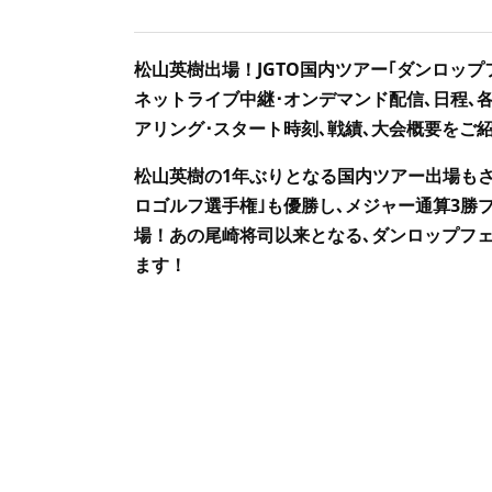
松山英樹出場！JGTO国内ツアー｢ダンロップ
ネットライブ中継･オンデマンド配信､日程､各
アリング･スタート時刻､戦績､大会概要をご
松山英樹の1年ぶりとなる国内ツアー出場もさる
ロゴルフ選手権｣も優勝し､メジャー通算3勝
場！あの尾崎将司以来となる､ダンロップフ
ます！