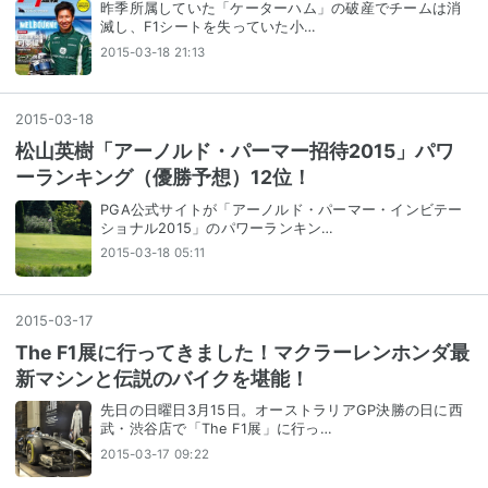
昨季所属していた「ケーターハム」の破産でチームは消
滅し、F1シートを失っていた小…
2015-03-18 21:13
2015
-
03
-
18
松山英樹「アーノルド・パーマー招待2015」パワ
ーランキング（優勝予想）12位！
PGA公式サイトが「アーノルド・パーマー・インビテー
ショナル2015」のパワーランキン…
2015-03-18 05:11
2015
-
03
-
17
The F1展に行ってきました！マクラーレンホンダ最
新マシンと伝説のバイクを堪能！
先日の日曜日3月15日。オーストラリアGP決勝の日に西
武・渋谷店で「The F1展」に行っ…
2015-03-17 09:22