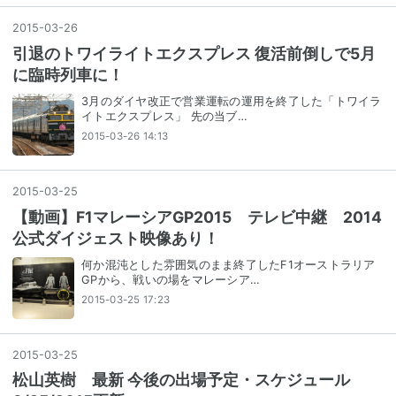
2015
-
03
-
26
引退のトワイライトエクスプレス 復活前倒しで5月
に臨時列車に！
3月のダイヤ改正で営業運転の運用を終了した「トワイラ
イトエクスプレス」 先の当ブ…
2015-03-26 14:13
2015
-
03
-
25
【動画】F1マレーシアGP2015 テレビ中継 2014
公式ダイジェスト映像あり！
何か混沌とした雰囲気のまま終了したF1オーストラリア
GPから、戦いの場をマレーシア…
2015-03-25 17:23
2015
-
03
-
25
松山英樹 最新 今後の出場予定・スケジュール