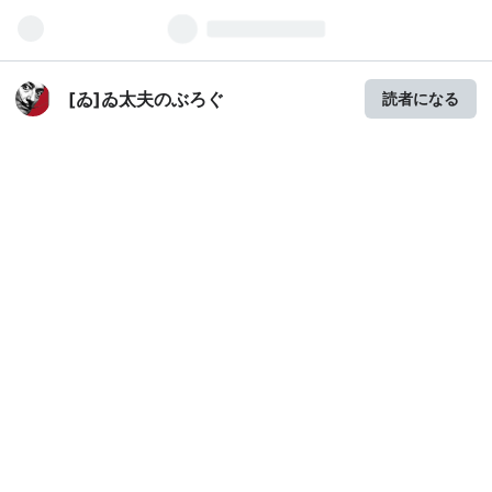
[ゐ]ゐ太夫のぶろぐ
読者になる