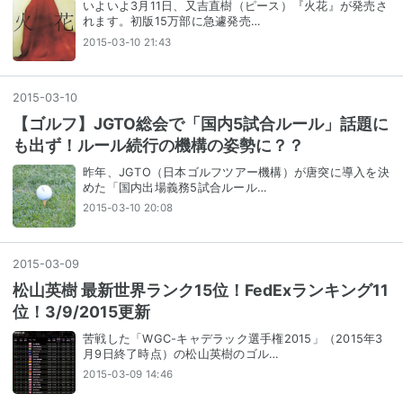
いよいよ3月11日、又吉直樹（ピース）『火花』が発売さ
れます。初版15万部に急遽発売…
2015-03-10 21:43
2015
-
03
-
10
【ゴルフ】JGTO総会で「国内5試合ルール」話題に
も出ず！ルール続行の機構の姿勢に？？
昨年、JGTO（日本ゴルフツアー機構）が唐突に導入を決
めた「国内出場義務5試合ルール…
2015-03-10 20:08
2015
-
03
-
09
松山英樹 最新世界ランク15位！FedExランキング11
位！3/9/2015更新
苦戦した「WGC-キャデラック選手権2015」（2015年3
月9日終了時点）の松山英樹のゴル…
2015-03-09 14:46