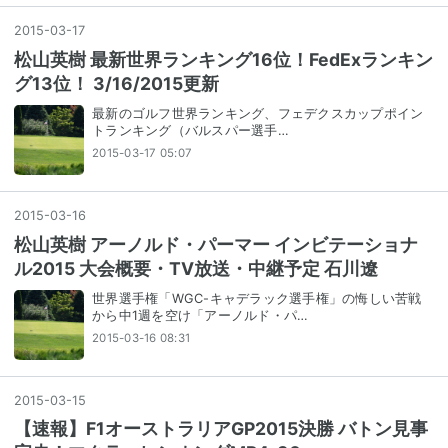
2015
-
03
-
17
松山英樹 最新世界ランキング16位！FedExランキン
グ13位！ 3/16/2015更新
最新のゴルフ世界ランキング、フェデクスカップポイン
トランキング（バルスパー選手…
2015-03-17 05:07
2015
-
03
-
16
松山英樹 アーノルド・パーマー インビテーショナ
ル2015 大会概要・TV放送・中継予定 石川遼
世界選手権「WGC-キャデラック選手権」の悔しい苦戦
から中1週を空け「アーノルド・パ…
2015-03-16 08:31
2015
-
03
-
15
【速報】F1オーストラリアGP2015決勝 バトン見事