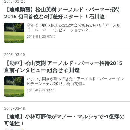
2015
-
03
-
20
【速報動画】松山英樹 アーノルド・パーマー招待
2015 初日首位と4打差好スタート！石川遼
今年で50回を数える記念大会でもあるPGA「アーノル
ド・パーマー インビテーショナル2…
2015-03-20 07:17
2015
-
03
-
19
【動画】松山英樹 アーノルド・パーマー招待2015
直前インタビュー 組合せ 石川遼
いよいよ開幕が迫ってきた「アーノルド・パーマー イン
ビテーショナル2015」松山英樹…
2015-03-19 13:51
2015
-
03
-
18
【速報】小林可夢偉がマノー・マルシャでF1復帰の
可能性！