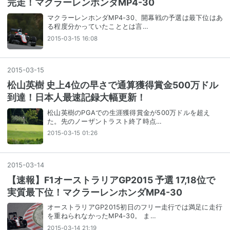
完走！マクラーレンホンダMP4-30
マクラーレンホンダMP4-30、開幕戦の予選は最下位はあ
る程度分かっていたこととは言…
2015-03-15 16:08
2015
-
03
-
15
松山英樹 史上4位の早さで通算獲得賞金500万ドル
到達！日本人最速記録大幅更新！
松山英樹のPGAでの生涯獲得賞金が500万ドルを超え
た。先のノーザントラスト終了時点…
2015-03-15 01:26
2015
-
03
-
14
【速報】F1オーストラリアGP2015 予選 17,18位で
実質最下位！マクラーレンホンダMP4-30
オーストラリアGP2015初日のフリー走行では満足に走行
を重ねられなかったMP4-30。 ま…
2015-03-14 21:19