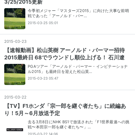
3/25/2015更新
今季初メジャー「マスターズ2015」に向けた大事な前哨
戦であった「アーノルド・パー…
2015-03-25 05:01
2015
-
03
-
23
【速報動画】松山英樹 アーノルド・パーマー招待
2015最終日 68でラウンドし順位上げる！ 石川遼
PGAツアー「アーノルド・パーマー・インビテーショナ
ル2015」も最終日を迎えた松山英…
2015-03-23 05:47
2015
-
03
-
22
【TV】F1ホンダ「宗一郎を継ぐ者たち」に続編あ
り！5月～6月放送予定
去る3月8日にNHK BS1で放送された「F1世界最速への挑
戦〜本田宗一郎を継ぐ者たち〜」…
2015-03-22 14:06